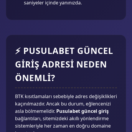
saniyeler içinde yanınızda.
⚡ PUSULABET GÜNCEL
GIRIŞ ADRESI NEDEN
ÖNEMLI?
BTK kısıtlamaları sebebiyle adres değişiklikleri
kaçınılmazdır. Ancak bu durum, eğlencenizi
asla bölmemelidir.
Pusulabet güncel giriş
bağlantıları, sitemizdeki akıllı yönlendirme
sistemleriyle her zaman en doğru domaine