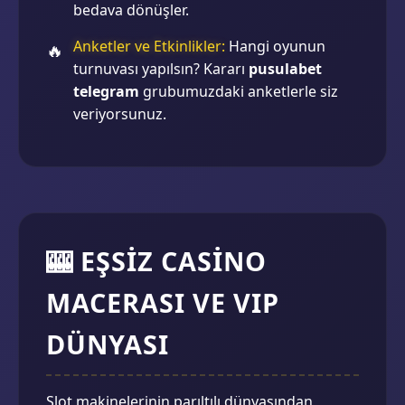
bedava dönüşler.
Anketler ve Etkinlikler:
Hangi oyunun
turnuvası yapılsın? Kararı
pusulabet
telegram
grubumuzdaki anketlerle siz
veriyorsunuz.
🎰 EŞSIZ CASINO
MACERASI VE VIP
DÜNYASI
Slot makinelerinin parıltılı dünyasından,