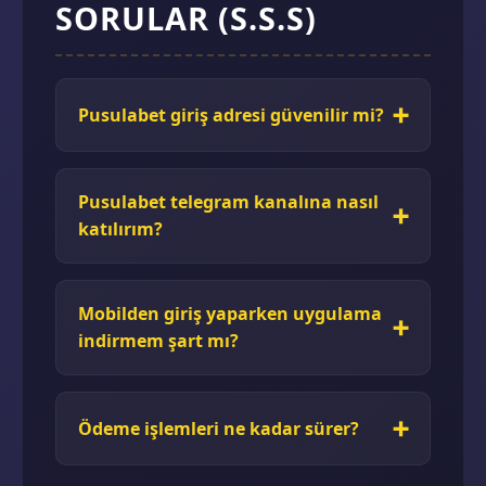
SORULAR (S.S.S)
Pusulabet giriş adresi güvenilir mi?
Pusulabet telegram kanalına nasıl
katılırım?
Mobilden giriş yaparken uygulama
indirmem şart mı?
Ödeme işlemleri ne kadar sürer?