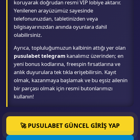
koruyarak doğrudan resmi VIP lobiye aktarır.
Yenilenen arayüzümüz sayesinde
telefonunuzdan, tabletinizden veya
bilgisayarınızdan anında oyunlara dahil
olabilirsiniz.
Ayrıca, topluluğumuzun kalbinin attığı yer olan
pusulabet telegram
kanalımız üzerinden; en
yeni bonus kodlarına, freespin fırsatlarına ve
anlık duyurulara tek tıkla erişebilirsin. Kayıt
olmak, kazanmaya başlamak ve bu eşsiz ailenin
bir parçası olmak için resmi butonlarımızı
kullanın!
🚀 PUSULABET GÜNCEL GIRIŞ YAP