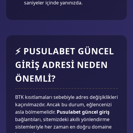
saniyeler içinde yanınızda.
⚡ PUSULABET GÜNCEL
GIRIŞ ADRESI NEDEN
ÖNEMLI?
BTK kısıtlamaları sebebiyle adres değişiklikleri
kaçınılmazdır. Ancak bu durum, eğlencenizi
asla bölmemelidir.
Pusulabet güncel giriş
bağlantıları, sitemizdeki akıllı yönlendirme
sistemleriyle her zaman en doğru domaine