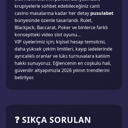
krupiyelerle sohbet edebileceğiniz canlı
casino masalarına kadar her detay
pusulabet
bünyesinde özenle tasarlandı. Rulet,
Blackjack, Baccarat, Poker ve binlerce farklı
konseptteki video slot oyunu...
VIP üyelerimiz için; kişisel hesap temsilcisi,
daha yüksek çekim limitleri, kayıp iadelerinde
ayrıcalıklı oranlar ve lüks turnuvalara katılım
hakkı sunuyoruz. Eğlencenin en coşkulu hali,
güvenilir altyapımızla 2026 yılının trendlerini
belirliyor.
❓ SIKÇA SORULAN