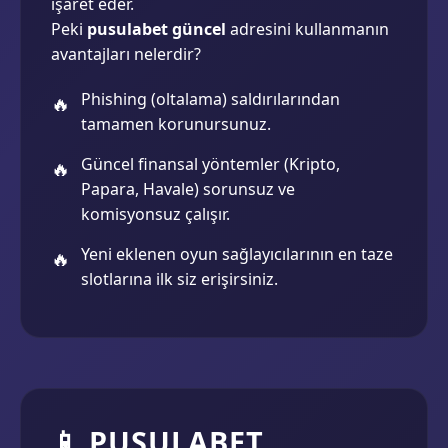
işaret eder.
Peki
pusulabet güncel
adresini kullanmanın
avantajları nelerdir?
Phishing (oltalama) saldırılarından
tamamen korunursunuz.
Güncel finansal yöntemler (Kripto,
Papara, Havale) sorunsuz ve
komisyonsuz çalışır.
Yeni eklenen oyun sağlayıcılarının en taze
slotlarına ilk siz erişirsiniz.
📱 PUSULABET