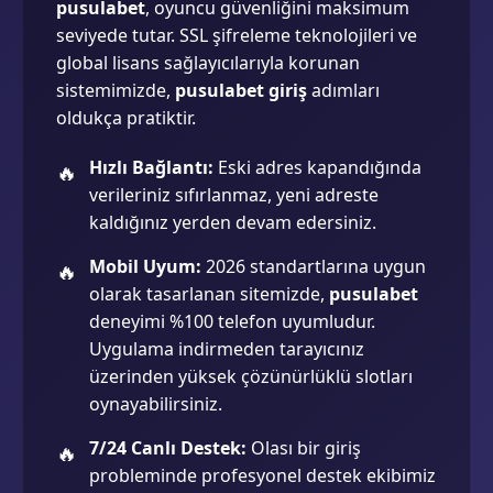
pusulabet
, oyuncu güvenliğini maksimum
seviyede tutar. SSL şifreleme teknolojileri ve
global lisans sağlayıcılarıyla korunan
sistemimizde,
pusulabet giriş
adımları
oldukça pratiktir.
Hızlı Bağlantı:
Eski adres kapandığında
verileriniz sıfırlanmaz, yeni adreste
kaldığınız yerden devam edersiniz.
Mobil Uyum:
2026 standartlarına uygun
olarak tasarlanan sitemizde,
pusulabet
deneyimi %100 telefon uyumludur.
Uygulama indirmeden tarayıcınız
üzerinden yüksek çözünürlüklü slotları
oynayabilirsiniz.
7/24 Canlı Destek:
Olası bir giriş
probleminde profesyonel destek ekibimiz