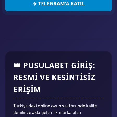
✈️ TELEGRAM'A KATIL
👑 PUSULABET GIRIŞ:
RESMI VE KESINTISIZ
ERIŞIM
Türkiye'deki online oyun sektöründe kalite
denilince akla gelen ilk marka olan